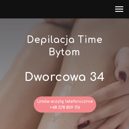
Depilacja Time
Bytom
Dworcowa 34
Umów wizytę telefonicznie
+48 578 809 176