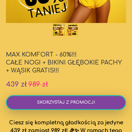
MAX KOMFORT - 60%!!!
CAŁE NOGI + BIKINI GŁĘBOKIE PACHY
+ WĄSIK GRATIS!!!
439
zł
989
zł
SKORZYSTAJ Z PROMOCJI
Ciesz się kompletną gładkością za jedyne
439 zł zamiast 989 zł! 🎉✨ W ramach tego