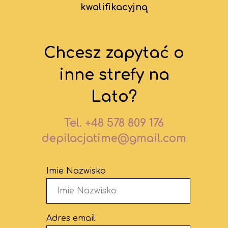
kwalifikacyjną
Chcesz zapytać o
inne strefy na
Lato?
T
el. +48 578 809 176
depilacjatime@gmail.co
m
Imie Nazwisko
Adres email